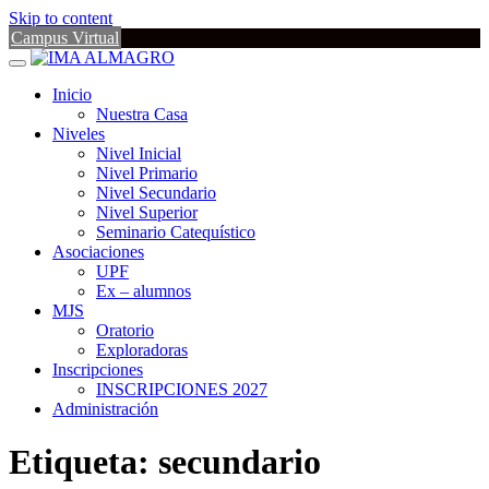
Skip to content
Campus Virtual
Inicio
Nuestra Casa
Niveles
Nivel Inicial
Nivel Primario
Nivel Secundario
Nivel Superior
Seminario Catequístico
Asociaciones
UPF
Ex – alumnos
MJS
Oratorio
Exploradoras
Inscripciones
INSCRIPCIONES 2027
Administración
Etiqueta:
secundario