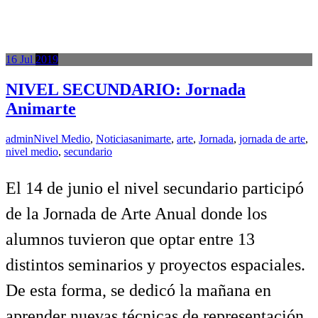
16
Jul
2019
NIVEL SECUNDARIO: Jornada
Animarte
admin
Nivel Medio
,
Noticias
animarte
,
arte
,
Jornada
,
jornada de arte
,
nivel medio
,
secundario
El 14 de junio el nivel secundario participó
de la Jornada de Arte Anual donde los
alumnos tuvieron que optar entre 13
distintos seminarios y proyectos espaciales.
De esta forma, se dedicó la mañana en
aprender nuevas técnicas de representación,