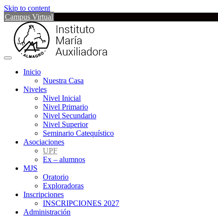
Skip to content
Campus Virtual
Inicio
Nuestra Casa
Niveles
Nivel Inicial
Nivel Primario
Nivel Secundario
Nivel Superior
Seminario Catequístico
Asociaciones
UPF
Ex – alumnos
MJS
Oratorio
Exploradoras
Inscripciones
INSCRIPCIONES 2027
Administración