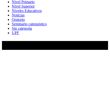
Nivel Primario
Nivel Superior
Niveles Educativos
Noticias
Oratorio
Seminario catequistico
Sin categoría
UPF
María Auxiliadora de Almagro