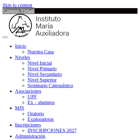
Skip to content
Campus Virtual
Inicio
Nuestra Casa
Niveles
Nivel Inicial
Nivel Primario
Nivel Secundario
Nivel Superior
Seminario Catequístico
Asociaciones
UPF
Ex – alumnos
MJS
Oratorio
Exploradoras
Inscripciones
INSCRIPCIONES 2027
Administración