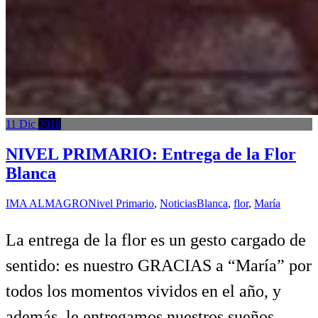
11
Dic
2018
NIVEL PRIMARIO: Entrega de la Flor
Blanca
IMA ALMAGRO
Nivel Primario
,
Noticias
Blanca
,
flor
,
María
La entrega de la flor es un gesto cargado de
sentido: es nuestro GRACIAS a “María” por
todos los momentos vividos en el año, y
además, le entregamos nuestros sueños,