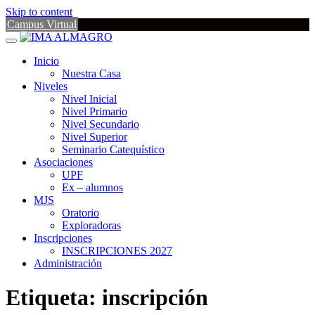
Skip to content
Campus Virtual
Inicio
Nuestra Casa
Niveles
Nivel Inicial
Nivel Primario
Nivel Secundario
Nivel Superior
Seminario Catequístico
Asociaciones
UPF
Ex – alumnos
MJS
Oratorio
Exploradoras
Inscripciones
INSCRIPCIONES 2027
Administración
Etiqueta:
inscripción