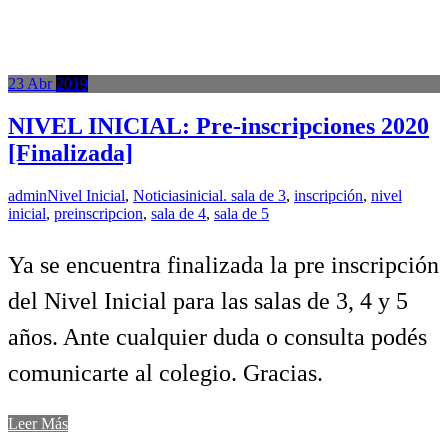
23
Abr
2019
NIVEL INICIAL: Pre-inscripciones 2020
[Finalizada]
admin
Nivel Inicial
,
Noticias
inicial. sala de 3
,
inscripción
,
nivel
inicial
,
preinscripcion
,
sala de 4
,
sala de 5
Ya se encuentra finalizada la pre inscripción
del Nivel Inicial para las salas de 3, 4 y 5
años. Ante cualquier duda o consulta podés
comunicarte al colegio. Gracias.
Leer Más