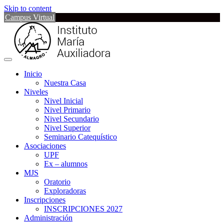
Skip to content
Campus Virtual
Inicio
Nuestra Casa
Niveles
Nivel Inicial
Nivel Primario
Nivel Secundario
Nivel Superior
Seminario Catequístico
Asociaciones
UPF
Ex – alumnos
MJS
Oratorio
Exploradoras
Inscripciones
INSCRIPCIONES 2027
Administración