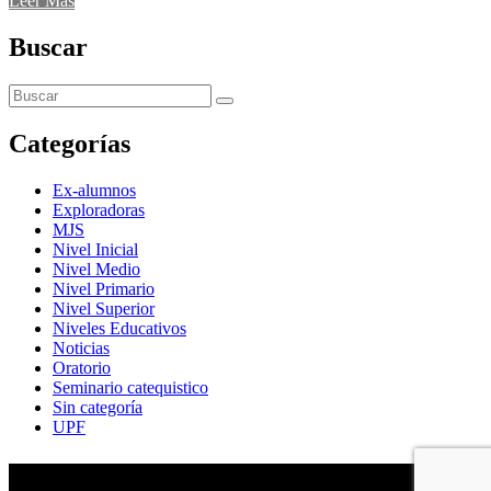
Leer Más
Buscar
Categorías
Ex-alumnos
Exploradoras
MJS
Nivel Inicial
Nivel Medio
Nivel Primario
Nivel Superior
Niveles Educativos
Noticias
Oratorio
Seminario catequistico
Sin categoría
UPF
María Auxiliadora de Almagro