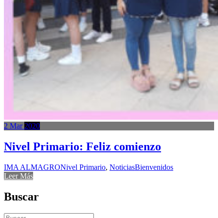
2
Mar
2020
Nivel Primario: Feliz comienzo
IMA ALMAGRO
Nivel Primario
,
Noticias
Bienvenidos
Leer Más
Buscar