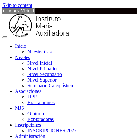
Skip to content
Campus Virtual
Inicio
Nuestra Casa
Niveles
Nivel Inicial
Nivel Primario
Nivel Secundario
Nivel Superior
Seminario Catequístico
Asociaciones
UPF
Ex – alumnos
MJS
Oratorio
Exploradoras
Inscripciones
INSCRIPCIONES 2027
Administración