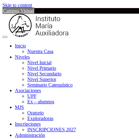
Skip to content
Campus Virtual
Inicio
Nuestra Casa
Niveles
Nivel Inicial
Nivel Primario
Nivel Secundario
Nivel Superior
Seminario Catequístico
Asociaciones
UPF
Ex – alumnos
MJS
Oratorio
Exploradoras
Inscripciones
INSCRIPCIONES 2027
Administración