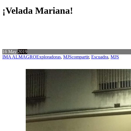
¡Velada Mariana!
16
May
2019
IMA ALMAGRO
Exploradoras
,
MJS
compartir
,
Escuadra
,
MJS