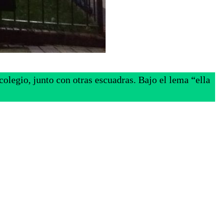
olegio, junto con otras escuadras. Bajo el lema “ella