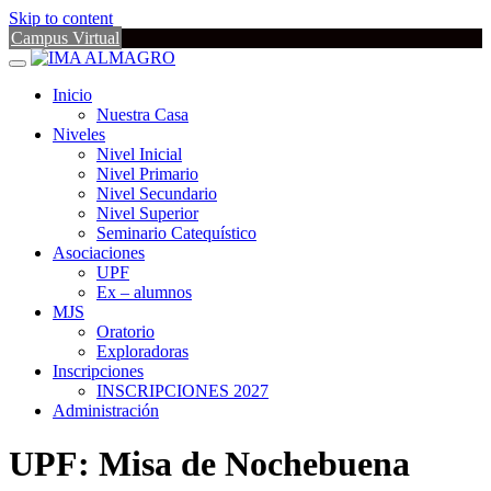
Skip to content
Campus Virtual
Inicio
Nuestra Casa
Niveles
Nivel Inicial
Nivel Primario
Nivel Secundario
Nivel Superior
Seminario Catequístico
Asociaciones
UPF
Ex – alumnos
MJS
Oratorio
Exploradoras
Inscripciones
INSCRIPCIONES 2027
Administración
UPF: Misa de Nochebuena