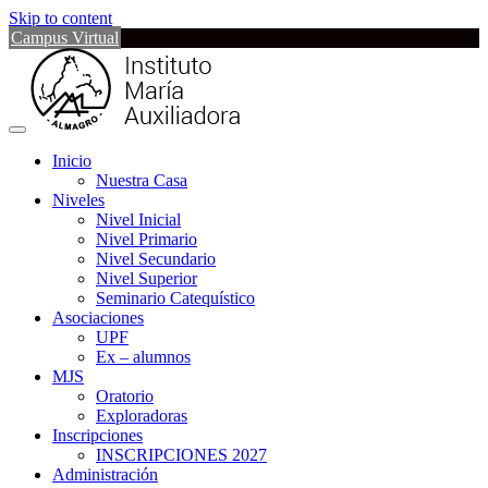
Skip to content
Campus Virtual
Inicio
Nuestra Casa
Niveles
Nivel Inicial
Nivel Primario
Nivel Secundario
Nivel Superior
Seminario Catequístico
Asociaciones
UPF
Ex – alumnos
MJS
Oratorio
Exploradoras
Inscripciones
INSCRIPCIONES 2027
Administración