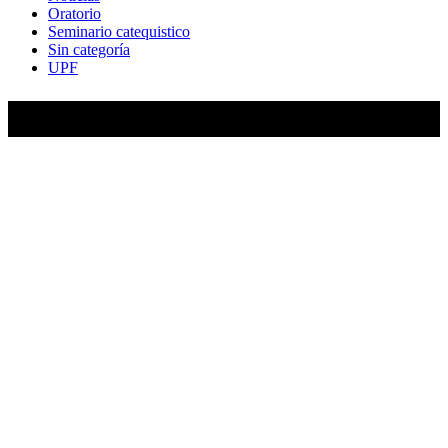
Oratorio
Seminario catequistico
Sin categoría
UPF
María Auxiliadora de Almagro