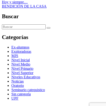
Hoy y siempre…
BENDICIÓN DE LA CASA
Buscar
Categorías
Ex-alumnos
Exploradoras
MJS
Nivel Inicial
Nivel Medio
Nivel Primario
Nivel Superior
Niveles Educativos
Noticias
Oratorio
Seminario catequistico
Sin categoría
UPF