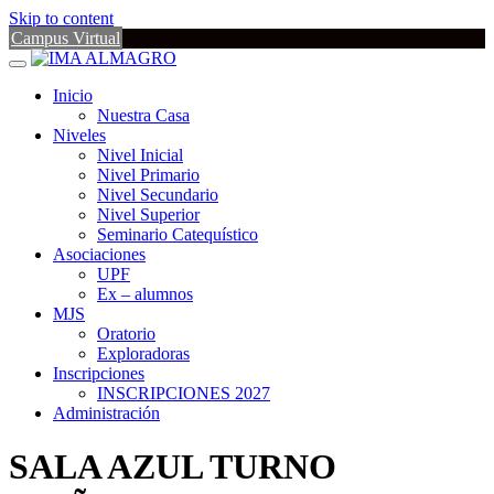
Skip to content
Campus Virtual
Inicio
Nuestra Casa
Niveles
Nivel Inicial
Nivel Primario
Nivel Secundario
Nivel Superior
Seminario Catequístico
Asociaciones
UPF
Ex – alumnos
MJS
Oratorio
Exploradoras
Inscripciones
INSCRIPCIONES 2027
Administración
SALA AZUL TURNO