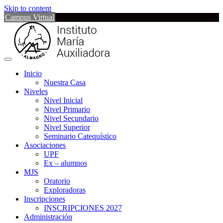
Skip to content
Campus Virtual
Inicio
Nuestra Casa
Niveles
Nivel Inicial
Nivel Primario
Nivel Secundario
Nivel Superior
Seminario Catequístico
Asociaciones
UPF
Ex – alumnos
MJS
Oratorio
Exploradoras
Inscripciones
INSCRIPCIONES 2027
Administración