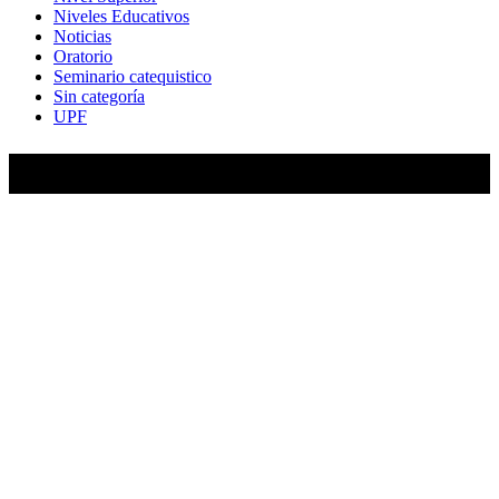
Niveles Educativos
Noticias
Oratorio
Seminario catequistico
Sin categoría
UPF
María Auxiliadora de Almagro