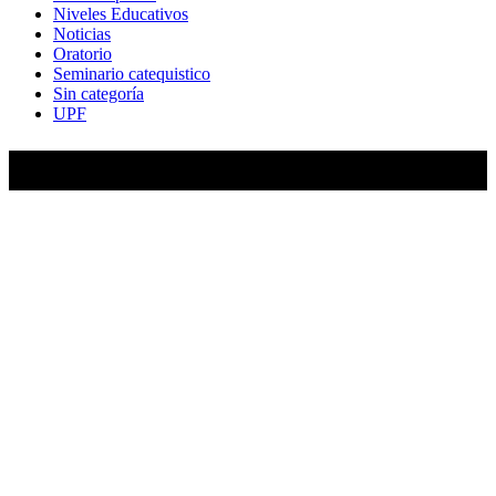
Niveles Educativos
Noticias
Oratorio
Seminario catequistico
Sin categoría
UPF
María Auxiliadora de Almagro