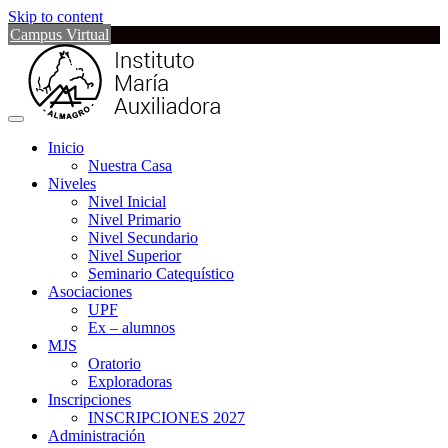
Skip to content
Campus Virtual
Inicio
Nuestra Casa
Niveles
Nivel Inicial
Nivel Primario
Nivel Secundario
Nivel Superior
Seminario Catequístico
Asociaciones
UPF
Ex – alumnos
MJS
Oratorio
Exploradoras
Inscripciones
INSCRIPCIONES 2027
Administración