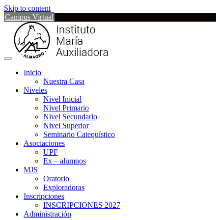
Skip to content
Campus Virtual
Inicio
Nuestra Casa
Niveles
Nivel Inicial
Nivel Primario
Nivel Secundario
Nivel Superior
Seminario Catequístico
Asociaciones
UPF
Ex – alumnos
MJS
Oratorio
Exploradoras
Inscripciones
INSCRIPCIONES 2027
Administración