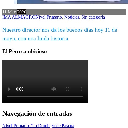
11
May
2020
IMA ALMAGRO
Nivel Primario
,
Noticias
,
Sin categoría
Nuestro director nos da los buenos días hoy 11 de
mayo, con una linda historia
El Perro ambicioso
Navegación de entradas
Nivel Primario: 5to Domingo de Pascua