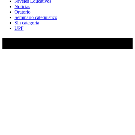
Niveles Educativos
Noticias
Oratorio
Seminario catequistico
Sin categoría
UPF
María Auxiliadora de Almagro