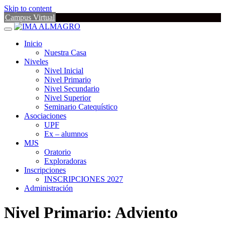
Skip to content
Campus Virtual
Inicio
Nuestra Casa
Niveles
Nivel Inicial
Nivel Primario
Nivel Secundario
Nivel Superior
Seminario Catequístico
Asociaciones
UPF
Ex – alumnos
MJS
Oratorio
Exploradoras
Inscripciones
INSCRIPCIONES 2027
Administración
Nivel Primario: Adviento