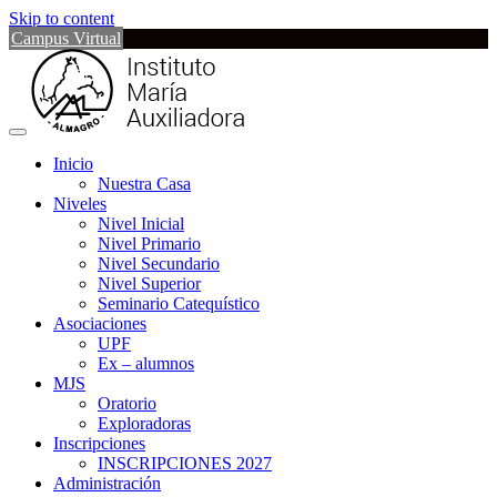
Skip to content
Campus Virtual
Inicio
Nuestra Casa
Niveles
Nivel Inicial
Nivel Primario
Nivel Secundario
Nivel Superior
Seminario Catequístico
Asociaciones
UPF
Ex – alumnos
MJS
Oratorio
Exploradoras
Inscripciones
INSCRIPCIONES 2027
Administración