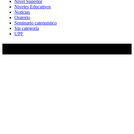
Nivel Superior
Niveles Educativos
Noticias
Oratorio
Seminario catequistico
Sin categoría
UPF
María Auxiliadora de Almagro