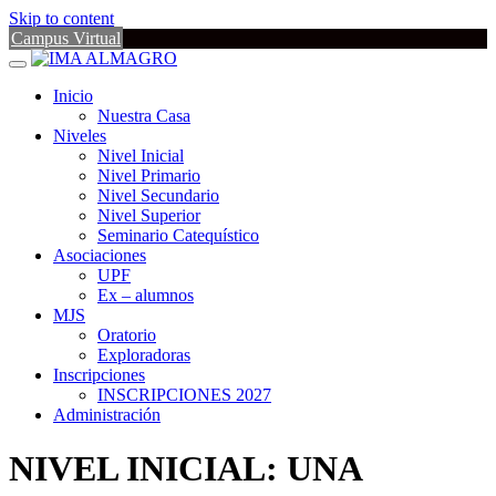
Skip to content
Campus Virtual
Inicio
Nuestra Casa
Niveles
Nivel Inicial
Nivel Primario
Nivel Secundario
Nivel Superior
Seminario Catequístico
Asociaciones
UPF
Ex – alumnos
MJS
Oratorio
Exploradoras
Inscripciones
INSCRIPCIONES 2027
Administración
NIVEL INICIAL: UNA