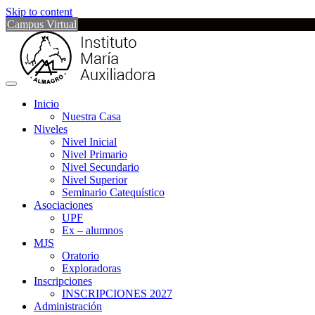
Skip to content
Campus Virtual
Inicio
Nuestra Casa
Niveles
Nivel Inicial
Nivel Primario
Nivel Secundario
Nivel Superior
Seminario Catequístico
Asociaciones
UPF
Ex – alumnos
MJS
Oratorio
Exploradoras
Inscripciones
INSCRIPCIONES 2027
Administración