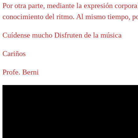
Por otra parte, mediante la expresión corpora
conocimiento del ritmo. Al mismo tiempo, pod
Cuídense mucho Disfruten de la música
Cariños
Profe. Berni