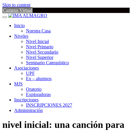
Skip to content
Campus Virtual
Inicio
Nuestra Casa
Niveles
Nivel Inicial
Nivel Primario
Nivel Secundario
Nivel Superior
Seminario Catequístico
Asociaciones
UPF
Ex – alumnos
MJS
Oratorio
Exploradoras
Inscripciones
INSCRIPCIONES 2027
Administración
nivel inicial: una canción para