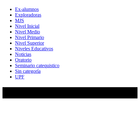
Ex-alumnos
Exploradoras
MJS
Nivel Inicial
Nivel Medio
Nivel Primario
Nivel Superior
Niveles Educativos
Noticias
Oratorio
Seminario catequistico
Sin categoría
UPF
María Auxiliadora de Almagro