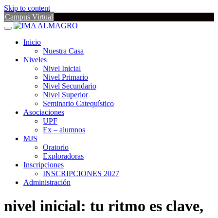
Skip to content
Campus Virtual
Inicio
Nuestra Casa
Niveles
Nivel Inicial
Nivel Primario
Nivel Secundario
Nivel Superior
Seminario Catequístico
Asociaciones
UPF
Ex – alumnos
MJS
Oratorio
Exploradoras
Inscripciones
INSCRIPCIONES 2027
Administración
nivel inicial: tu ritmo es clave,