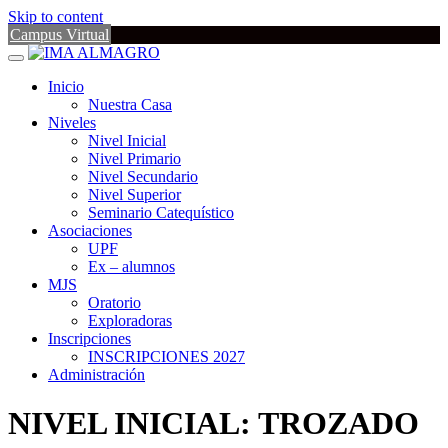
Skip to content
Campus Virtual
Inicio
Nuestra Casa
Niveles
Nivel Inicial
Nivel Primario
Nivel Secundario
Nivel Superior
Seminario Catequístico
Asociaciones
UPF
Ex – alumnos
MJS
Oratorio
Exploradoras
Inscripciones
INSCRIPCIONES 2027
Administración
NIVEL INICIAL: TROZADO