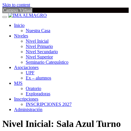
Skip to content
Campus Virtual
Inicio
Nuestra Casa
Niveles
Nivel Inicial
Nivel Primario
Nivel Secundario
Nivel Superior
Seminario Catequístico
Asociaciones
UPF
Ex – alumnos
MJS
Oratorio
Exploradoras
Inscripciones
INSCRIPCIONES 2027
Administración
Nivel Inicial: Sala Azul Turno