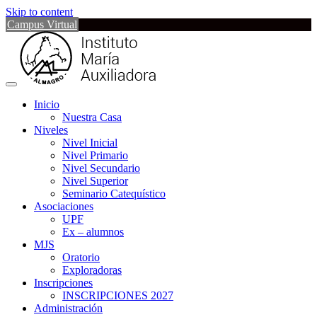
Skip to content
Campus Virtual
Inicio
Nuestra Casa
Niveles
Nivel Inicial
Nivel Primario
Nivel Secundario
Nivel Superior
Seminario Catequístico
Asociaciones
UPF
Ex – alumnos
MJS
Oratorio
Exploradoras
Inscripciones
INSCRIPCIONES 2027
Administración