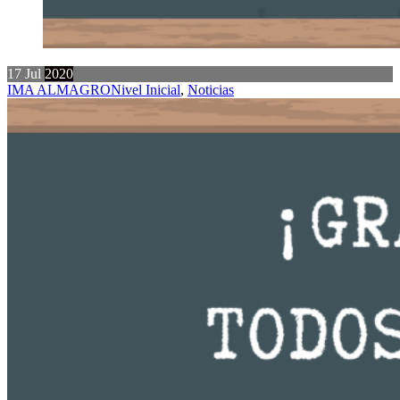
17
Jul
2020
IMA ALMAGRO
Nivel Inicial
,
Noticias