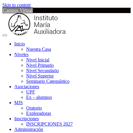
Skip to content
Campus Virtual
Inicio
Nuestra Casa
Niveles
Nivel Inicial
Nivel Primario
Nivel Secundario
Nivel Superior
Seminario Catequístico
Asociaciones
UPF
Ex – alumnos
MJS
Oratorio
Exploradoras
Inscripciones
INSCRIPCIONES 2027
Administración