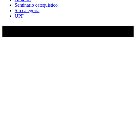
Seminario catequistico
Sin categoría
UPF
María Auxiliadora de Almagro