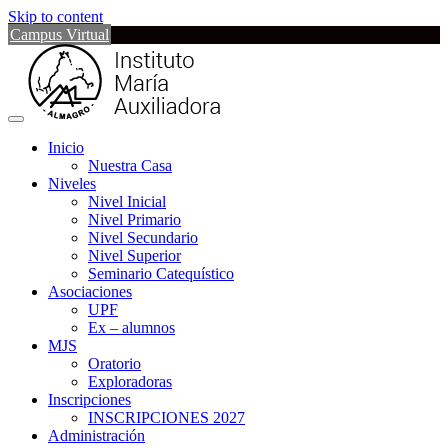
Skip to content
Campus Virtual
Inicio
Nuestra Casa
Niveles
Nivel Inicial
Nivel Primario
Nivel Secundario
Nivel Superior
Seminario Catequístico
Asociaciones
UPF
Ex – alumnos
MJS
Oratorio
Exploradoras
Inscripciones
INSCRIPCIONES 2027
Administración