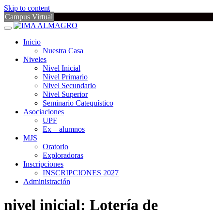
Skip to content
Campus Virtual
Inicio
Nuestra Casa
Niveles
Nivel Inicial
Nivel Primario
Nivel Secundario
Nivel Superior
Seminario Catequístico
Asociaciones
UPF
Ex – alumnos
MJS
Oratorio
Exploradoras
Inscripciones
INSCRIPCIONES 2027
Administración
nivel inicial: Lotería de