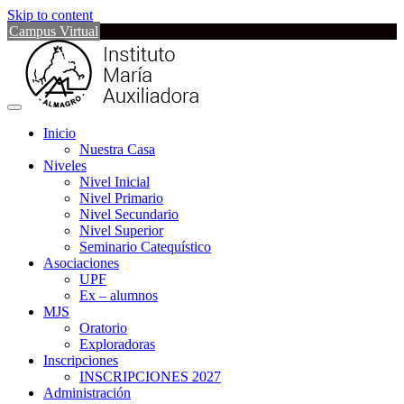
Skip to content
Campus Virtual
Inicio
Nuestra Casa
Niveles
Nivel Inicial
Nivel Primario
Nivel Secundario
Nivel Superior
Seminario Catequístico
Asociaciones
UPF
Ex – alumnos
MJS
Oratorio
Exploradoras
Inscripciones
INSCRIPCIONES 2027
Administración