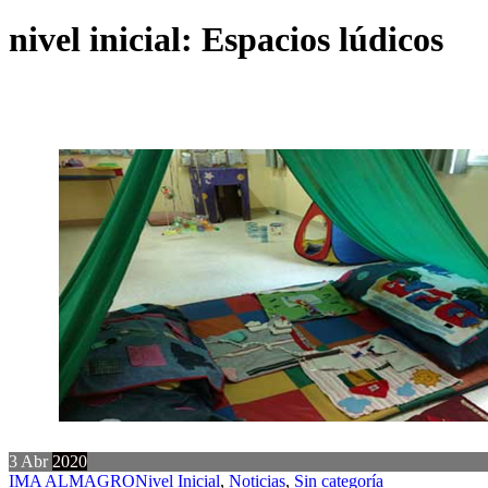
nivel inicial: Espacios lúdicos
3
Abr
2020
IMA ALMAGRO
Nivel Inicial
,
Noticias
,
Sin categoría