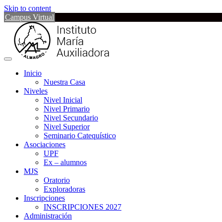
Skip to content
Campus Virtual
Inicio
Nuestra Casa
Niveles
Nivel Inicial
Nivel Primario
Nivel Secundario
Nivel Superior
Seminario Catequístico
Asociaciones
UPF
Ex – alumnos
MJS
Oratorio
Exploradoras
Inscripciones
INSCRIPCIONES 2027
Administración