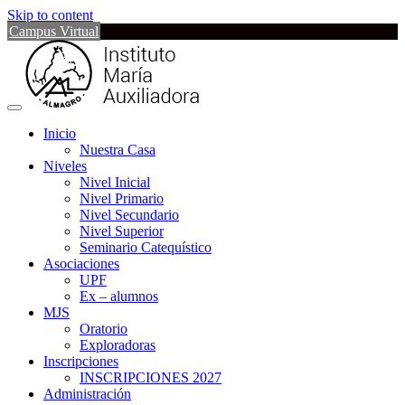
Skip to content
Campus Virtual
Inicio
Nuestra Casa
Niveles
Nivel Inicial
Nivel Primario
Nivel Secundario
Nivel Superior
Seminario Catequístico
Asociaciones
UPF
Ex – alumnos
MJS
Oratorio
Exploradoras
Inscripciones
INSCRIPCIONES 2027
Administración