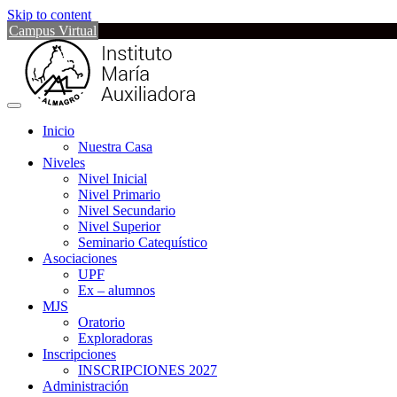
Skip to content
Campus Virtual
Inicio
Nuestra Casa
Niveles
Nivel Inicial
Nivel Primario
Nivel Secundario
Nivel Superior
Seminario Catequístico
Asociaciones
UPF
Ex – alumnos
MJS
Oratorio
Exploradoras
Inscripciones
INSCRIPCIONES 2027
Administración