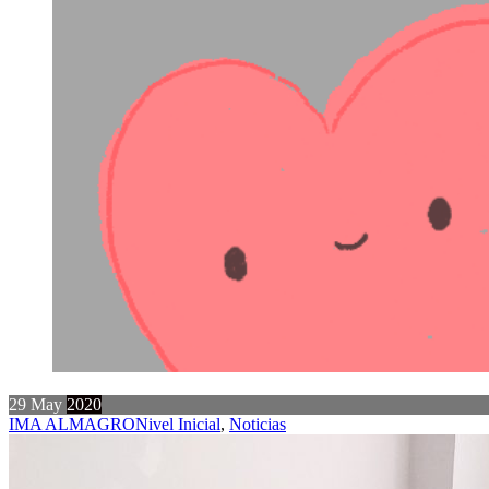
29
May
2020
IMA ALMAGRO
Nivel Inicial
,
Noticias