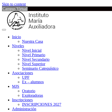
Skip to content
Campus Virtual
Inicio
Nuestra Casa
Niveles
Nivel Inicial
Nivel Primario
Nivel Secundario
Nivel Superior
Seminario Catequístico
Asociaciones
UPF
Ex – alumnos
MJS
Oratorio
Exploradoras
Inscripciones
INSCRIPCIONES 2027
Administración