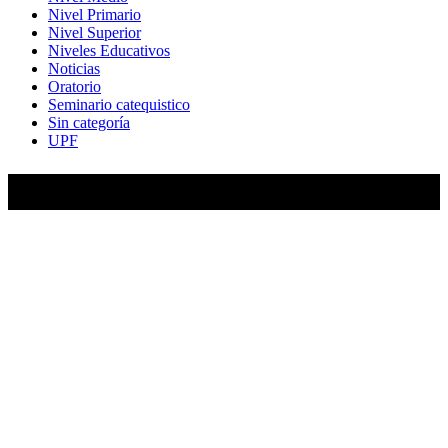
Nivel Primario
Nivel Superior
Niveles Educativos
Noticias
Oratorio
Seminario catequistico
Sin categoría
UPF
María Auxiliadora de Almagro