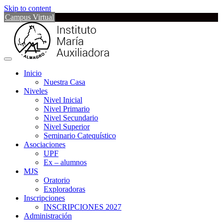
Skip to content
Campus Virtual
Inicio
Nuestra Casa
Niveles
Nivel Inicial
Nivel Primario
Nivel Secundario
Nivel Superior
Seminario Catequístico
Asociaciones
UPF
Ex – alumnos
MJS
Oratorio
Exploradoras
Inscripciones
INSCRIPCIONES 2027
Administración