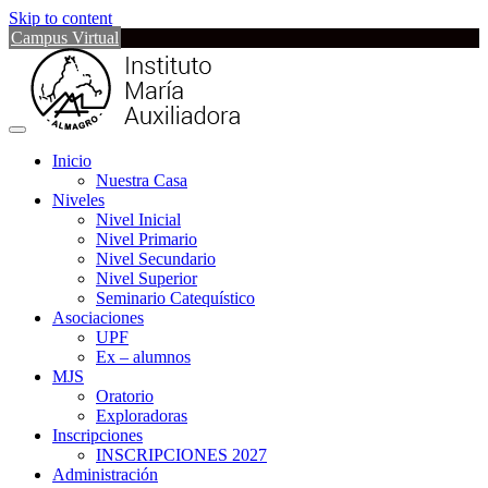
Skip to content
Campus Virtual
Inicio
Nuestra Casa
Niveles
Nivel Inicial
Nivel Primario
Nivel Secundario
Nivel Superior
Seminario Catequístico
Asociaciones
UPF
Ex – alumnos
MJS
Oratorio
Exploradoras
Inscripciones
INSCRIPCIONES 2027
Administración