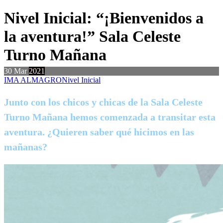
Nivel Inicial: “¡Bienvenidos a
la aventura!” Sala Celeste
Turno Mañana
30
Mar
2021
IMA ALMAGRO
Nivel Inicial
Junto con los chicos y chicas de la Sala Celeste
Turno Mañana hemos comenzada a transitar esta
aventura. ¿Quieren saber qué hicimos en las
mañanas?