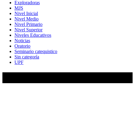
Exploradoras
MJS
Nivel Inicial
Nivel Medio
Nivel Primario
Nivel Superior
Niveles Educativos
Noticias
Oratorio
Seminario catequistico
Sin categoría
UPF
María Auxiliadora de Almagro