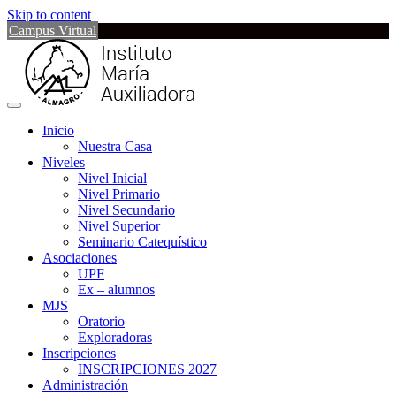
Skip to content
Campus Virtual
Inicio
Nuestra Casa
Niveles
Nivel Inicial
Nivel Primario
Nivel Secundario
Nivel Superior
Seminario Catequístico
Asociaciones
UPF
Ex – alumnos
MJS
Oratorio
Exploradoras
Inscripciones
INSCRIPCIONES 2027
Administración