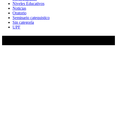
Niveles Educativos
Noticias
Oratorio
Seminario catequistico
Sin categoría
UPF
María Auxiliadora de Almagro