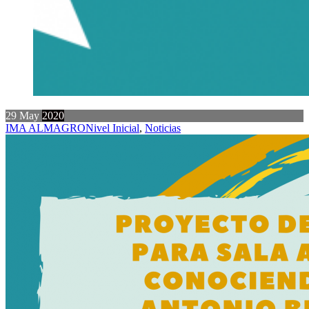
29
May
2020
IMA ALMAGRO
Nivel Inicial
,
Noticias