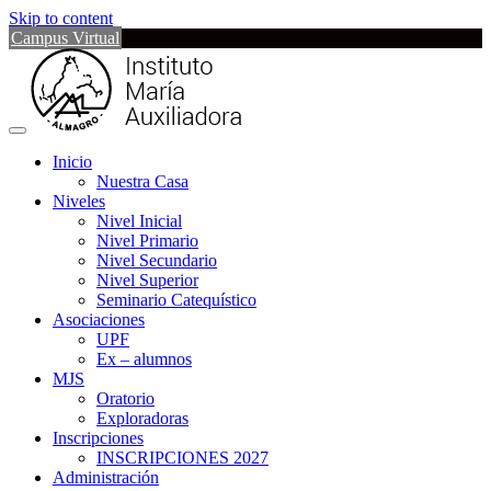
Skip to content
Campus Virtual
Inicio
Nuestra Casa
Niveles
Nivel Inicial
Nivel Primario
Nivel Secundario
Nivel Superior
Seminario Catequístico
Asociaciones
UPF
Ex – alumnos
MJS
Oratorio
Exploradoras
Inscripciones
INSCRIPCIONES 2027
Administración