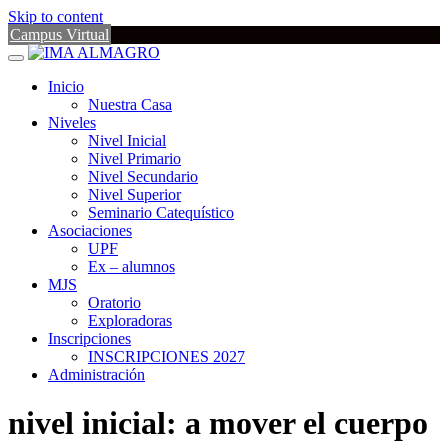
Skip to content
Campus Virtual
Inicio
Nuestra Casa
Niveles
Nivel Inicial
Nivel Primario
Nivel Secundario
Nivel Superior
Seminario Catequístico
Asociaciones
UPF
Ex – alumnos
MJS
Oratorio
Exploradoras
Inscripciones
INSCRIPCIONES 2027
Administración
nivel inicial: a mover el cuerpo