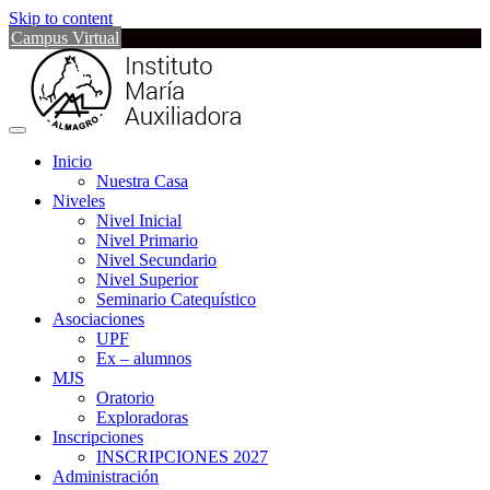
Skip to content
Campus Virtual
Inicio
Nuestra Casa
Niveles
Nivel Inicial
Nivel Primario
Nivel Secundario
Nivel Superior
Seminario Catequístico
Asociaciones
UPF
Ex – alumnos
MJS
Oratorio
Exploradoras
Inscripciones
INSCRIPCIONES 2027
Administración