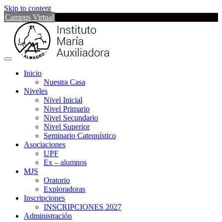
Skip to content
Campus Virtual
Inicio
Nuestra Casa
Niveles
Nivel Inicial
Nivel Primario
Nivel Secundario
Nivel Superior
Seminario Catequístico
Asociaciones
UPF
Ex – alumnos
MJS
Oratorio
Exploradoras
Inscripciones
INSCRIPCIONES 2027
Administración