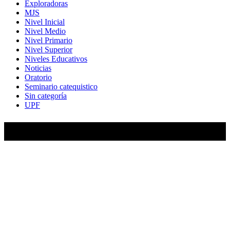
Exploradoras
MJS
Nivel Inicial
Nivel Medio
Nivel Primario
Nivel Superior
Niveles Educativos
Noticias
Oratorio
Seminario catequistico
Sin categoría
UPF
María Auxiliadora de Almagro