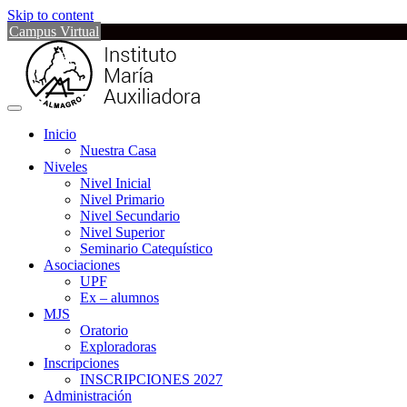
Skip to content
Campus Virtual
Inicio
Nuestra Casa
Niveles
Nivel Inicial
Nivel Primario
Nivel Secundario
Nivel Superior
Seminario Catequístico
Asociaciones
UPF
Ex – alumnos
MJS
Oratorio
Exploradoras
Inscripciones
INSCRIPCIONES 2027
Administración