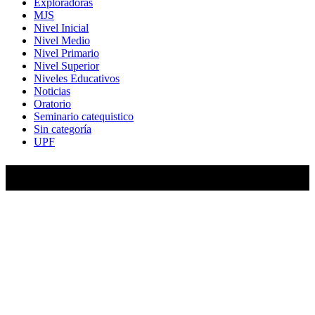
Exploradoras
MJS
Nivel Inicial
Nivel Medio
Nivel Primario
Nivel Superior
Niveles Educativos
Noticias
Oratorio
Seminario catequistico
Sin categoría
UPF
María Auxiliadora de Almagro