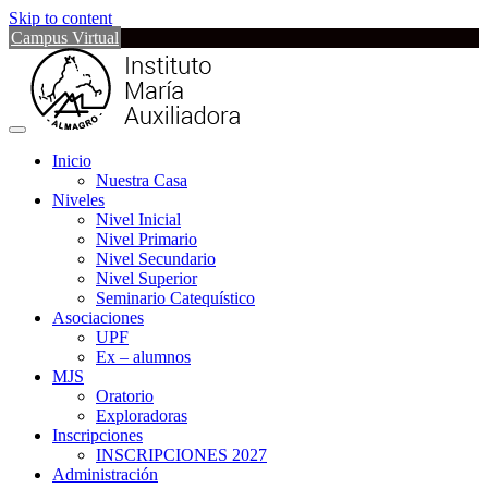
Skip to content
Campus Virtual
Inicio
Nuestra Casa
Niveles
Nivel Inicial
Nivel Primario
Nivel Secundario
Nivel Superior
Seminario Catequístico
Asociaciones
UPF
Ex – alumnos
MJS
Oratorio
Exploradoras
Inscripciones
INSCRIPCIONES 2027
Administración