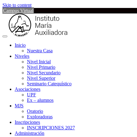
Skip to content
Campus Virtual
Inicio
Nuestra Casa
Niveles
Nivel Inicial
Nivel Primario
Nivel Secundario
Nivel Superior
Seminario Catequístico
Asociaciones
UPF
Ex – alumnos
MJS
Oratorio
Exploradoras
Inscripciones
INSCRIPCIONES 2027
Administración