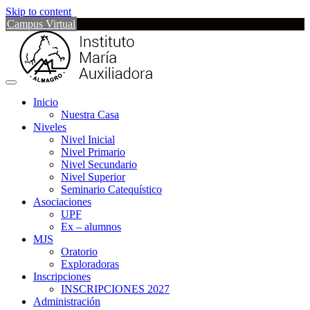
Skip to content
Campus Virtual
Inicio
Nuestra Casa
Niveles
Nivel Inicial
Nivel Primario
Nivel Secundario
Nivel Superior
Seminario Catequístico
Asociaciones
UPF
Ex – alumnos
MJS
Oratorio
Exploradoras
Inscripciones
INSCRIPCIONES 2027
Administración