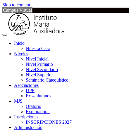
Skip to content
Campus Virtual
Inicio
Nuestra Casa
Niveles
Nivel Inicial
Nivel Primario
Nivel Secundario
Nivel Superior
Seminario Catequístico
Asociaciones
UPF
Ex – alumnos
MJS
Oratorio
Exploradoras
Inscripciones
INSCRIPCIONES 2027
Administración