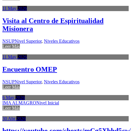
11
May
2026
Visita al Centro de Espiritualidad
Misionera
NSUP
Nivel Superior
,
Niveles Educativos
Leer Más
11
May
2026
Encuentro OMEP
NSUP
Nivel Superior
,
Niveles Educativos
Leer Más
6
May
2026
IMA ALMAGRO
Nivel Inicial
Leer Más
30
Abr
2026
https://youtube.com/shorts/mCg5Xbhd5cw