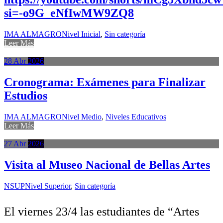
si=-o9G_eNfIwMW9ZQ8
IMA ALMAGRO
Nivel Inicial
,
Sin categoría
Leer Más
28
Abr
2026
Cronograma: Exámenes para Finalizar
Estudios
IMA ALMAGRO
Nivel Medio
,
Niveles Educativos
Leer Más
27
Abr
2026
Visita al Museo Nacional de Bellas Artes
NSUP
Nivel Superior
,
Sin categoría
El viernes 23/4 las estudiantes de “Artes