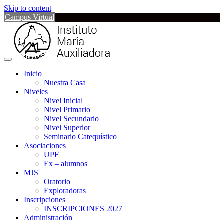
Skip to content
Campus Virtual
Inicio
Nuestra Casa
Niveles
Nivel Inicial
Nivel Primario
Nivel Secundario
Nivel Superior
Seminario Catequístico
Asociaciones
UPF
Ex – alumnos
MJS
Oratorio
Exploradoras
Inscripciones
INSCRIPCIONES 2027
Administración